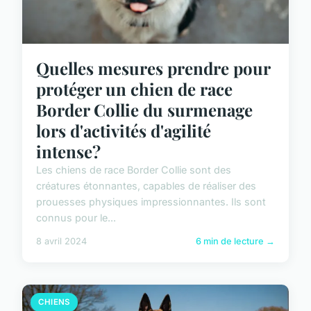
Quelles mesures prendre pour
protéger un chien de race
Border Collie du surmenage
lors d'activités d'agilité
intense?
Les chiens de race Border Collie sont des
créatures étonnantes, capables de réaliser des
prouesses physiques impressionnantes. Ils sont
connus pour le...
8 avril 2024
6 min de lecture →
CHIENS