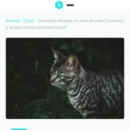
Accueil
›
Chats
›
Comment éduquer un chat de race Chartreux
à ne pas mordre pendant le jeu?